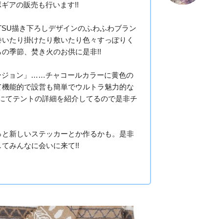
ボギアの販売も行います!!
TSU描き下ろしデザインのふわふわブラン
巻いたり掛けたり敷いたり色々すっぽりく
の季節、焚き火のお供に是非!!
Uバージョン」……チャコールカラーに黄色の
て機能的で設営も簡単でウルトラ魅力的な
ubeにてテントの詳細を紹介してるので是非チ
っと新しいステッカーとか作るかも。是非
てみんなに会いに来て!!