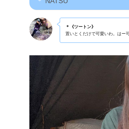
NATSU
＊《ツートン》
置いとくだけで可愛いわ。はー