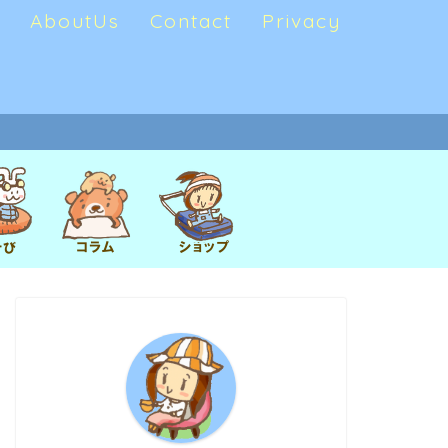
AboutUs
Contact
Privacy