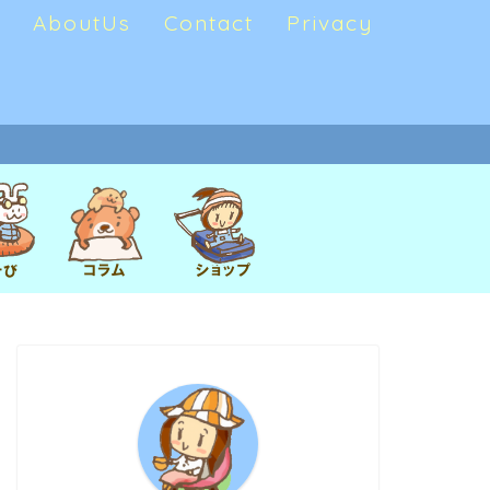
AboutUs
Contact
Privacy