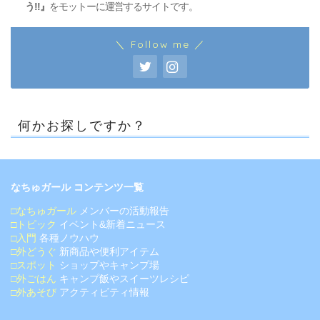
う!!』
をモットーに運営するサイトです。
＼ Follow me ／
何かお探しですか？
なちゅガール コンテンツ一覧
□なちゅガール
メンバーの活動報告
□トピック
イベント&新着ニュース
□入門
各種ノウハウ
□外どうぐ
新商品や便利アイテム
□スポット
ショップやキャンプ場
□外ごはん
キャンプ飯やスイーツレシピ
□外あそび
アクティビティ情報