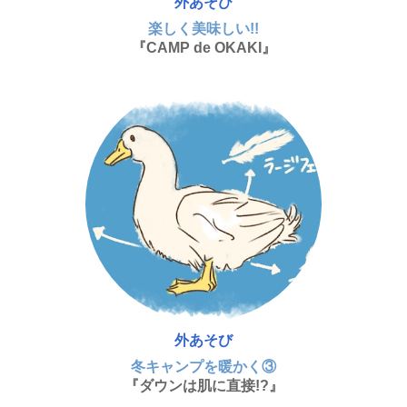
外あそび
楽しく美味しい!!
『CAMP de OKAKI』
外あそび
冬キャンプを暖かく③
『ダウンは肌に直接!?』