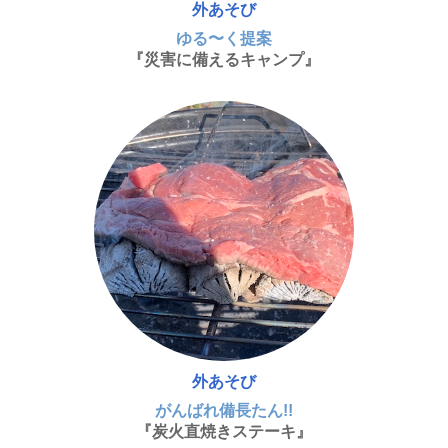
外あそび
ゆる〜く提案
『災害に備えるキャンプ』
外あそび
がんばれ備長たん!!
『炭火直焼きステーキ』