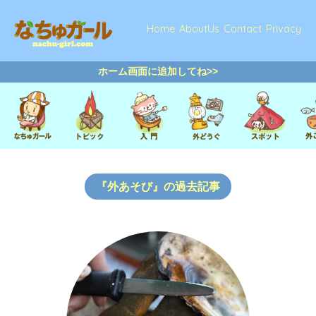
Home
AboutUs
Contact
Privacy
ホーム画面に追加してね>>
『外あそび』の過去記事