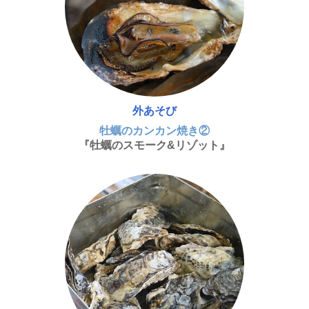
外あそび
牡蠣のカンカン焼き②
『牡蠣のスモーク&リゾット』