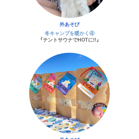
外あそび
冬キャンプを暖かく④
『テントサウナでHOTに!!』